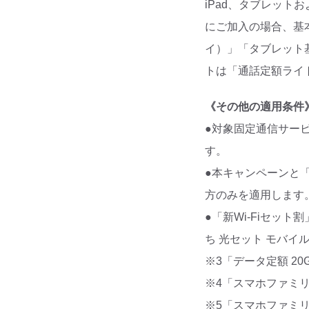
iPad、タブレット
にご加入の場合、基
イ）」「タブレット基
トは「通話定額ライ
《その他の適用条件
●対象固定通信サー
す。
●本キャンペーンと
方のみを適用します
●「新Wi-Fiセット
ち 光セット モバイ
※3「データ定額 2
※4「スマホファミ
※5「スマホファミ