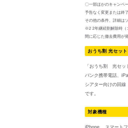
〇一部ほかのキャンペ
予告なく変更または終
その他の条件、詳細は
※2 2年継続割解除時
間に応じた撤去費用が
おうち割 光セット
「おうち割 光セット
バンク携帯電話、iP
シアター向けの回線
です。
対象機種
iPhone 、スマー