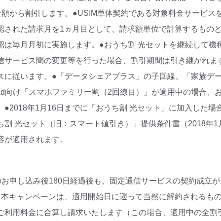
金額から割引します。●USIM単体契約である対象料金サービス
認された請求月を1ヵ月目として、請求額単位で計算するもの
認は毎月月初に実施します。●おうち割 光セットを継続して機
信サービス間の変更等を行った場合、割引期間は引き継がれま
スに従います。●「データシェアプラス」の子回線、「家族デ
ad向け「スマホファミリー割（2回線目）」が適用中の場合、
●2018年1月16日までに「おうち割 光セット」に加入した
割 光セット（旧：スマート値引き）」提供条件書（2018年1
容が適用されます。
のお申し込み後180日経過後も、固定通信サービスの契約成立
、本キャンペーンは、適用開始日に遡って当然に解約されるも
ご利用料金に合算し請求いたします（この場合、適用中の全割