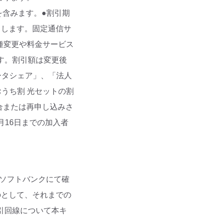
を含みます。●割引期
とします。固定通信サ
種変更や料金サービス
す。割引額は変更後
ータシェア」、「法人
おうち割 光セットの割
場合または再申し込みさ
月16日までの加入者
がソフトバンクにて確
のとして、それまでの
引回線について本キ