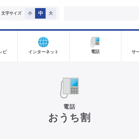
中
文字サイズ
小
大
電話
レビ
インターネット
サ
電話
おうち割