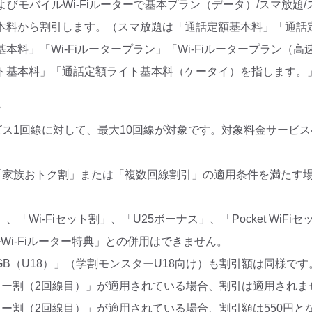
およびモバイルWi-Fiルーターで基本プラン（データ）/スマ放題
本料から割引します。（スマ放題は「通話定額基本料」「通話
本料」「Wi-Fiルータープラン」「Wi-Fiルータープラン（
ト基本料」「通話定額ライト基本料（ケータイ）を指します。
》
ビス1回線に対して、最大10回線が対象です。対象料金サービ
「家族おトク割」または「複数回線割引」の適用条件を満たす
。
割」、「Wi-Fiセット割」、「U25ボーナス」、「Pocket WiF
ルWi-Fiルーター特典」との併用はできません。
0GB（U18）」（学割モンスターU18向け）も割引額は同様です
リー割（2回線目）」が適用されている場合、割引は適用されま
リー割（2回線目）」が適用されている場合、割引額は550円と