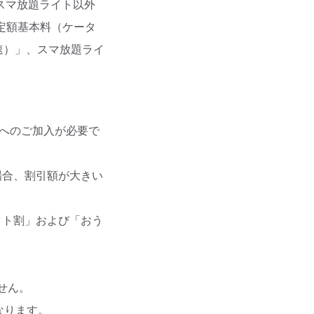
/スマ放題ライト以外
定額基本料（ケータ
高速）」、スマ放題ライ
」
スへのご加入が必要で
場合、割引額が大きい
iセット割」および「おう
。
せん。
なります。