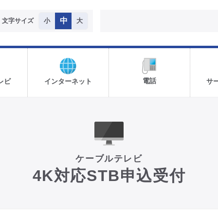
中
文字サイズ
小
大
電話
レビ
インターネット
サ
ケーブルテレビ
4K対応STB申込受付